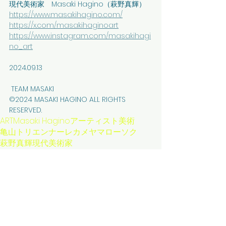
現代美術家 Masaki Hagino（萩野真輝）
https://www.masakihagino.com/
https://x.com/masakihaginoart
https://www.instagram.com/masakihagi
no_art
2024.09.13
 TEAM MASAKI　
©2024 MASAKI HAGINO ALL RIGHTS 
RESERVED.
ART
Masaki Hagino
アーティスト
美術
亀山トリエンナーレ
カメヤマローソク
萩野真輝
現代美術家
⻲⼭トリエンナーレ2024
共同制作
はぎのまさき
三重県
コラボレーション
挑戦
美術と産業
インスタレーション
Thinking reed