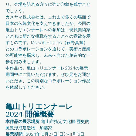
り、会場を訪れる⽅々に強い印象を残すこと
でしょう。
カメヤマ株式会社は、これまで多くの場⾯で
⽇本の伝統⽂化を⽀えてきましたが、今回の
⻲⼭トリエンナーレへの参加は、現代美術家
とともに新たな挑戦をすることへの意欲を⽰
すものです。Masaki Hagino（萩野真輝）
とのコラボレーションを通じて、美術と産業
の可能性を探求し、未来へ向けた創造的な⼀
歩を踏み出します。
本作品は、⻲⼭トリエンナーレ2024の展⽰
期間中にご覧いただけます。ぜひ⾜をお運び
いただき、この特別なコラボレーション作品
を体感してください。
⻲⼭トリエンナーレ
2024 開催概要
本作品の展⽰場所: 
⻲⼭市指定⽂化財‧歴史的
⾵致形成建造物 加藤家
展⽰期間:
 [2024年10⽉27⽇(⽇)〜11⽉16⽇