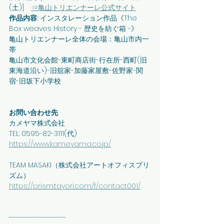
(⼟)] 
⇒⻲⼭トリエンナーレ公式サイト
作品内容: 
インスタレーション作品
《The 
Box weaves History - 歴史を紡ぐ箱 -》
⻲⼭トリエンナーレ全体の会場：⻲⼭市内⼀
帯
⻲⼭市⽂化会館-東町商店街-⾏在所-⻄町(旧
東海道沿い)-旧舘家-加藤家屋敷-佐野家-関
宿-旧坂下⼩学校
お問い合わせ先
カメヤマ株式会社
TEL: 0595-82-3111(代)
https://www.kameyama.co.jp/
TEAM MASAKI（株式会社アートオフィスプリ
ズム） 
https://prism.tayori.com/f/contact001/
-------------------