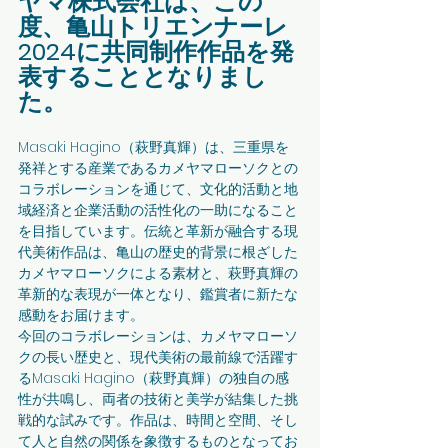
ヤマ株式会社は、この
度、⻲⼭トリエンナーレ
2024に共同制作作品を発
表することとなりまし
た。
Masaki Hagino（萩野真輝）は、三重県を
発祥とする産業であるカメヤマローソクとの
コラボレーションを通じて、⽂化的活動と地
域経済と企業活動の活性化の⼀助になること
を⽬指しています。伝統と⾰新が融合する現
代美術作品は、⻲⼭の歴史的背景に根ざした
カメヤマローソクによる素材と、萩野真輝の
⾰新的な表現が⼀体となり、鑑賞者に新たな
感動をお届けます。
今回のコラボレーションは、カメヤマローソ
クの⻑い歴史と、現代美術の最前線で活躍す
るMasaki Hagino（萩野真輝）の独⾃の感
性が共鳴し、両者の技術と美学が結集した挑
戦的な試みです。作品は、時間と空間、そし
て⼈と⾃然の関係を象徴するものとなってお